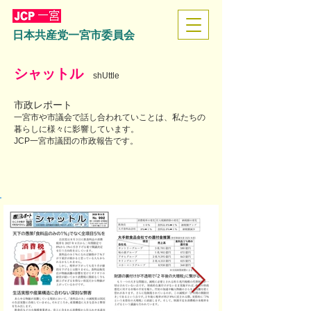
日本共産党
一宮市委員会
​シャットル
shU
ttle
市政レポート
一宮市や市議会で話し合われていことは、私たちの
暮らしに様々に影響しています。
JCP一宮市議団の市政報告です。